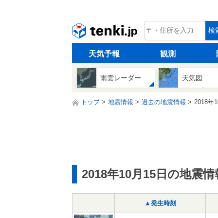
tenki.jp
検
天気予報
観測
雨雲レーダー
天気図
トップ
地震情報
過去の地震情報
2018年
2018年10月15日の地震情
▲発生時刻