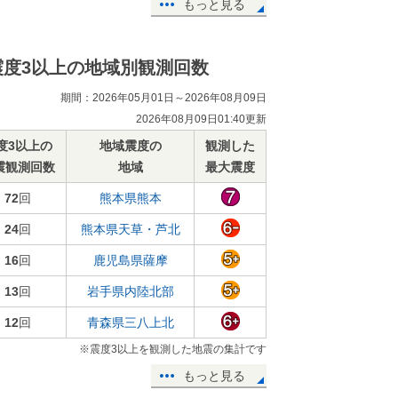
もっと見る
震度3以上の地域別観測回数
期間：2026年05月01日～2026年08月09日
2026年08月09日01:40更新
度3以上の
地域震度の
観測した
震観測回数
地域
最大震度
72
回
熊本県熊本
24
回
熊本県天草・芦北
16
回
鹿児島県薩摩
13
回
岩手県内陸北部
12
回
青森県三八上北
※震度3以上を観測した地震の集計です
もっと見る