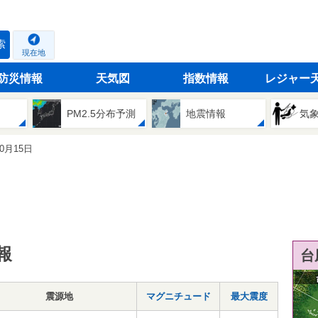
索
現在地
防災情報
天気図
指数情報
レジャー
PM2.5分布予測
地震情報
気
10月15日
報
台
震源地
マグニチュード
最大震度