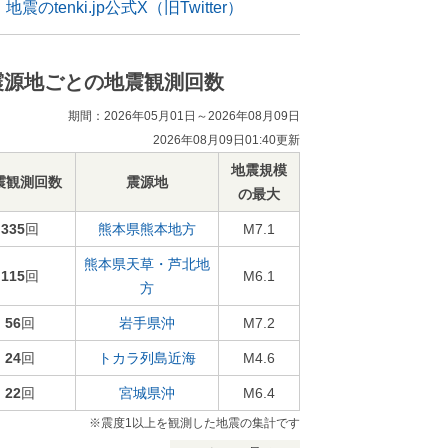
地震のtenki.jp公式X（旧Twitter）
震源地ごとの地震観測回数
期間：2026年05月01日～2026年08月09日
2026年08月09日01:40更新
地震規模
震観測回数
震源地
の最大
335
回
熊本県熊本地方
M7.1
熊本県天草・芦北地
115
回
M6.1
方
56
回
岩手県沖
M7.2
24
回
トカラ列島近海
M4.6
22
回
宮城県沖
M6.4
※震度1以上を観測した地震の集計です