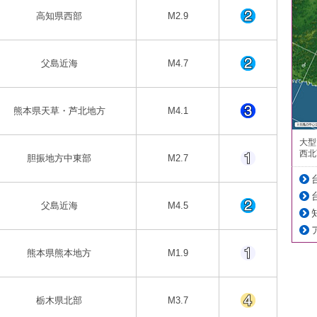
高知県西部
M2.9
父島近海
M4.7
熊本県天草・芦北地方
M4.1
大型
西北
胆振地方中東部
M2.7
父島近海
M4.5
熊本県熊本地方
M1.9
栃木県北部
M3.7