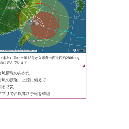
で非常に強い台風13号が久米島の西北西約280kmを
西に進んでいます
台風情報のみかた
台風の接近、上陸に備えて
知る防災
アプリで台風進路予報を確認