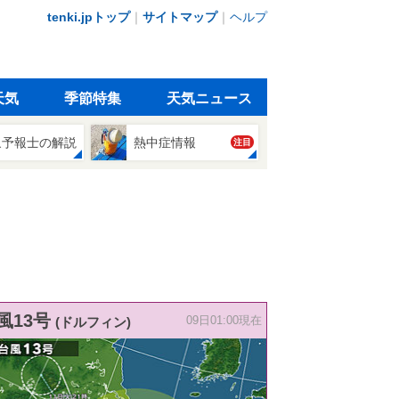
tenki.jpトップ
｜
サイトマップ
｜
ヘルプ
天気
季節特集
天気ニュース
象予報士の解説
熱中症情報
注目
風13号
(ドルフィン)
09日01:00現在