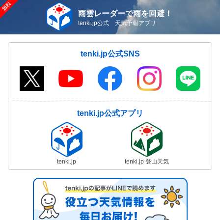
雨雲レーダーで雨を回避！
tenki.jp公式 天気予報アプリ
tenki.jp公式SNS
tenki.jp公式アプリ
tenki.jp
tenki.jp 登山天気