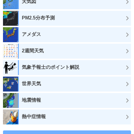
天気図
PM2.5分布予測
アメダス
2週間天気
気象予報士のポイント解説
世界天気
地震情報
熱中症情報