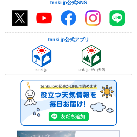
tenki.jp公式SNS
tenki.jp公式アプリ
tenki.jp
tenki.jp 登山天気