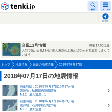
tenki.jp
検索
メニュー
現在地
台風13号情報
06日17:00現在
大型で強い台風13号が南大東島の北東約130kmを西北西に進んで
います
トップ
地震情報
過去の地震情報
2018年07月17日
2018年07月17日の地震情報
発生時刻：2018年07月17日16時17分頃
震源地：秋田県内陸南部頃
M2.2
最大震度：1
発生時刻：2018年07月17日02時03分頃
震源地：石川県能登地方頃
M2.7
最大震度：1