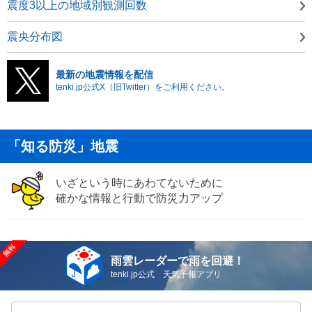
震度3以上の地域別観測回数
震央分布図
最新の地震情報を配信
tenki.jp公式X（旧Twitter）をご利用ください。
「知る防災」地震
いざという時にあわてないために
確かな情報と行動で防災力アップ
雨雲レーダーで雨を回避！
tenki.jp公式 天気予報アプリ