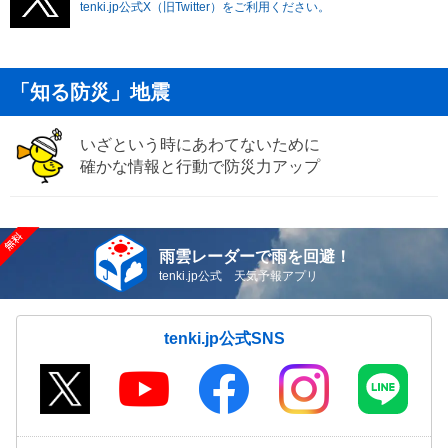
tenki.jp公式X（旧Twitter）をご利用ください。
「知る防災」地震
いざという時にあわてないために
確かな情報と行動で防災力アップ
雨雲レーダーで雨を回避！
tenki.jp公式 天気予報アプリ
tenki.jp公式SNS