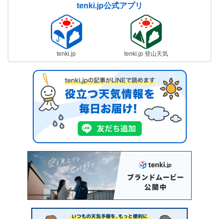
tenki.jp公式アプリ
tenki.jp
tenki.jp 登山天気