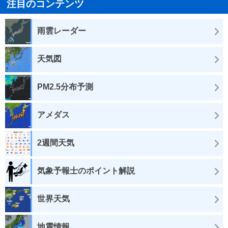
注目のコンテンツ
雨雲レーダー
天気図
PM2.5分布予測
アメダス
2週間天気
気象予報士のポイント解説
世界天気
地震情報