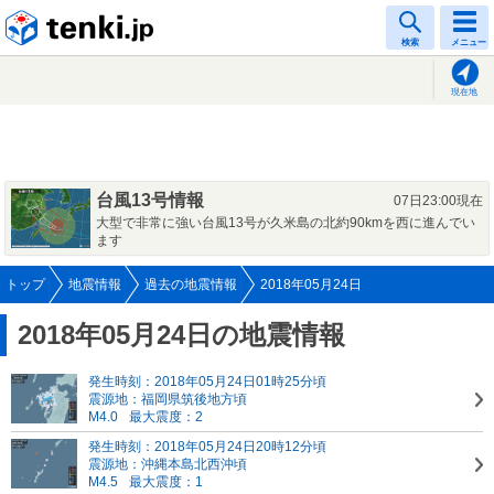
tenki.jp
検索
メニュー
現在地
台風13号情報
07日23:00現在
大型で非常に強い台風13号が久米島の北約90kmを西に進んでい
ます
トップ
地震情報
過去の地震情報
2018年05月24日
2018年05月24日の地震情報
発生時刻：2018年05月24日01時25分頃
震源地：福岡県筑後地方頃
M4.0
最大震度：2
発生時刻：2018年05月24日20時12分頃
震源地：沖縄本島北西沖頃
M4.5
最大震度：1