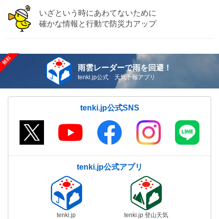
いざという時にあわてないために
確かな情報と行動で防災力アップ
雨雲レーダーで雨を回避！
tenki.jp公式 天気予報アプリ
tenki.jp公式SNS
tenki.jp公式アプリ
tenki.jp
tenki.jp 登山天気