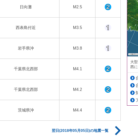
日向灘
M2.5
西表島付近
M3.5
岩手県沖
M3.8
大型
西に
千葉県北西部
M4.1
千葉県北西部
M4.2
茨城県沖
M4.4
翌日(2018年05月05日)の地震一覧