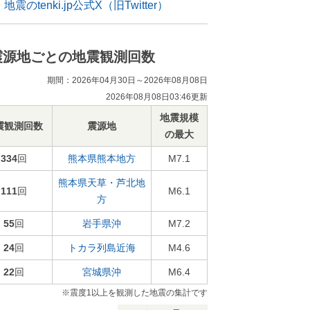
地震のtenki.jp公式X（旧Twitter）
震源地ごとの地震観測回数
期間：2026年04月30日～2026年08月08日
2026年08月08日03:46更新
地震規模
震観測回数
震源地
の最大
334
回
熊本県熊本地方
M7.1
熊本県天草・芦北地
111
回
M6.1
方
55
回
岩手県沖
M7.2
24
回
トカラ列島近海
M4.6
22
回
宮城県沖
M6.4
※震度1以上を観測した地震の集計です