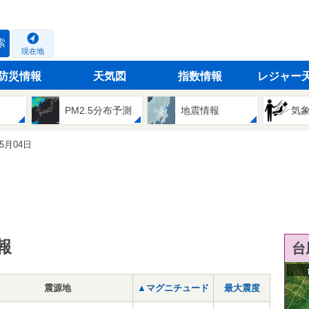
索
現在地
防災情報
天気図
指数情報
レジャー
PM2.5分布予測
地震情報
気
05月04日
報
台
震源地
▲マグニチュード
最大震度