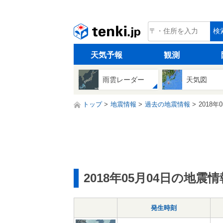
tenki.jp
検
天気予報
観測
雨雲レーダー
天気図
トップ
地震情報
過去の地震情報
2018年
2018年05月04日の地震情
発生時刻