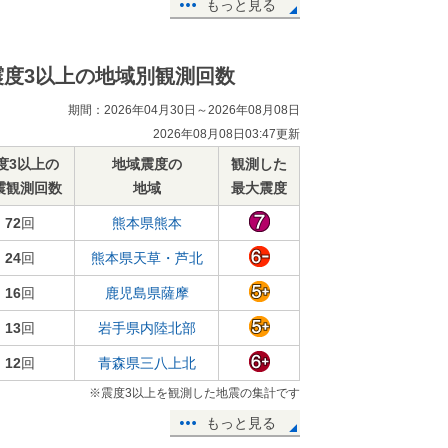
もっと見る
震度3以上の地域別観測回数
期間：2026年04月30日～2026年08月08日
2026年08月08日03:47更新
度3以上の
地域震度の
観測した
震観測回数
地域
最大震度
72
回
熊本県熊本
24
回
熊本県天草・芦北
16
回
鹿児島県薩摩
13
回
岩手県内陸北部
12
回
青森県三八上北
※震度3以上を観測した地震の集計です
もっと見る