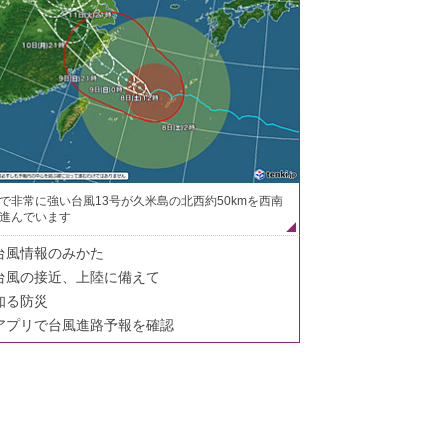
で非常に強い台風13号が久米島の北西約50kmを西南
進んでいます
台風情報のみかた
台風の接近、上陸に備えて
知る防災
アプリで台風進路予報を確認