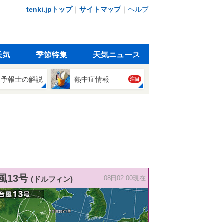
tenki.jpトップ
｜
サイトマップ
｜
ヘルプ
天気
季節特集
天気ニュース
象予報士の解説
熱中症情報
注目
風13号
(ドルフィン)
08日02:00現在