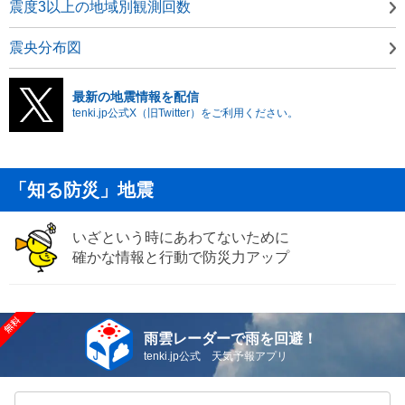
震度3以上の地域別観測回数
震央分布図
最新の地震情報を配信
tenki.jp公式X（旧Twitter）をご利用ください。
「知る防災」地震
いざという時にあわてないために
確かな情報と行動で防災力アップ
雨雲レーダーで雨を回避！
tenki.jp公式 天気予報アプリ