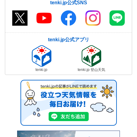
tenki.jp公式SNS
tenki.jp公式アプリ
tenki.jp
tenki.jp 登山天気