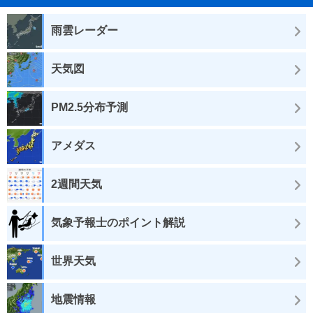
雨雲レーダー
天気図
PM2.5分布予測
アメダス
2週間天気
気象予報士のポイント解説
世界天気
地震情報