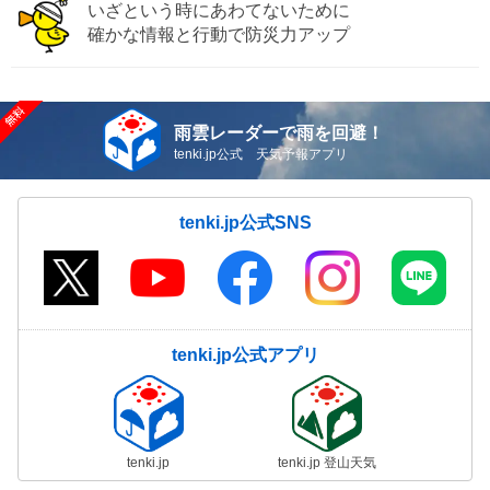
いざという時にあわてないために
確かな情報と行動で防災力アップ
雨雲レーダーで雨を回避！
tenki.jp公式 天気予報アプリ
tenki.jp公式SNS
tenki.jp公式アプリ
tenki.jp
tenki.jp 登山天気