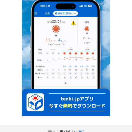
表示：
モバイル
｜
PC