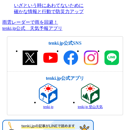
いざという時にあわてないために
確かな情報と行動で防災力アップ
雨雲レーダーで雨を回避！
tenki.jp公式 天気予報アプリ
tenki.jp公式SNS
tenki.jp公式アプリ
tenki.jp
tenki.jp 登山天気