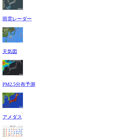
雨雲レーダー
天気図
PM2.5分布予測
アメダス