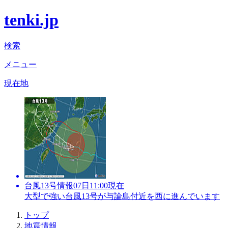
tenki.jp
検索
メニュー
現在地
台風13号情報
07日11:00現在
大型で強い台風13号が与論島付近を西に進んでいます
トップ
地震情報