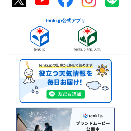
tenki.jp公式アプリ
tenki.jp
tenki.jp 登山天気