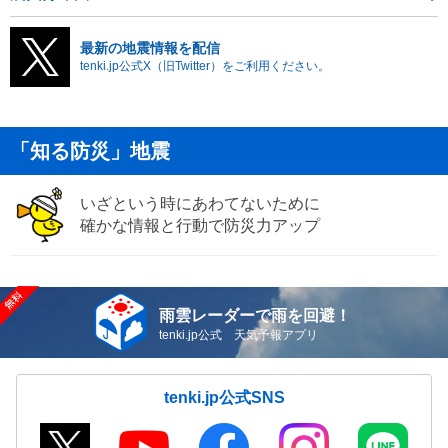
最新の地震情報を配信
tenki.jp公式X（旧Twitter）をご利用ください。
「知る防災」地震
いざという時にあわてないために
確かな情報と行動で防災力アップ
雨雲レーダーで雨を回避！
tenki.jp公式 天気予報アプリ
tenki.jp公式SNS