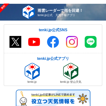
雨雲レーダーで雨を回避！
tenki.jp公式 天気予報アプリ
tenki.jp公式SNS
tenki.jp公式アプリ
tenki.jp
tenki.jp 登山天気