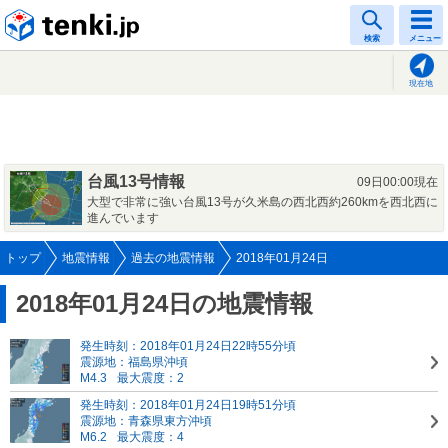
tenki.jp
検索
メニュー
現在地
台風13号情報
09日00:00現在
大型で非常に強い台風13号が久米島の西北西約260kmを西北西に
進んでいます
トップ
地震情報
過去の地震情報
2018年01月24日
2018年01月24日の地震情報
発生時刻：2018年01月24日22時55分頃
震源地：福島県沖頃
M4.3
最大震度：2
発生時刻：2018年01月24日19時51分頃
震源地：青森県東方沖頃
M6.2
最大震度：4