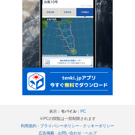
表示：
モバイル
｜
PC
※PCの閲覧は一部制限されます
利用規約
-
プライバシーポリシー
-
クッキーポリシー
広告掲載
-
お問い合わせ
-
ヘルプ