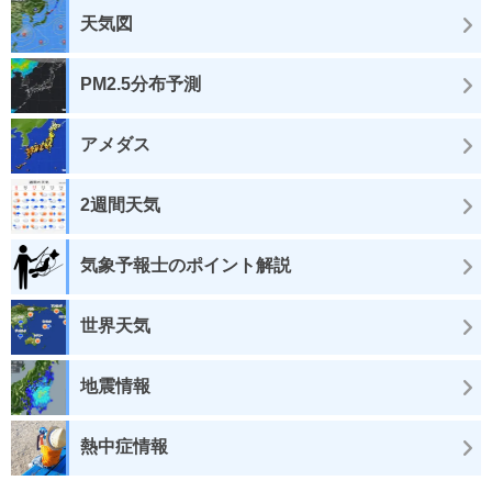
天気図
PM2.5分布予測
アメダス
2週間天気
気象予報士のポイント解説
世界天気
地震情報
熱中症情報