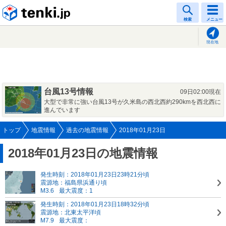
tenki.jp
検索
メニュー
現在地
台風13号情報
09日02:00現在
大型で非常に強い台風13号が久米島の西北西約290kmを西北西に
進んでいます
トップ
地震情報
過去の地震情報
2018年01月23日
2018年01月23日の地震情報
発生時刻：2018年01月23日23時21分頃
震源地：福島県浜通り頃
M3.6
最大震度：1
発生時刻：2018年01月23日18時32分頃
震源地：北東太平洋頃
M7.9
最大震度：