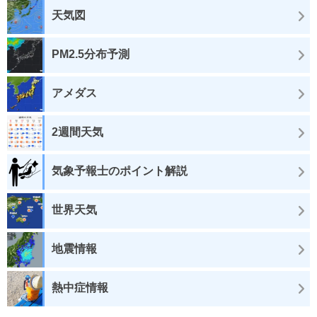
天気図
PM2.5分布予測
アメダス
2週間天気
気象予報士のポイント解説
世界天気
地震情報
熱中症情報