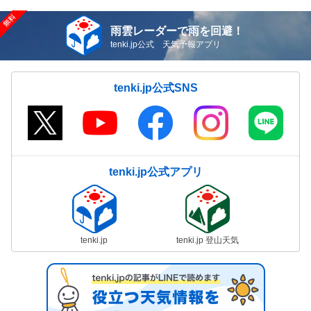
雨雲レーダーで雨を回避！
tenki.jp公式 天気予報アプリ
tenki.jp公式SNS
tenki.jp公式アプリ
tenki.jp
tenki.jp 登山天気