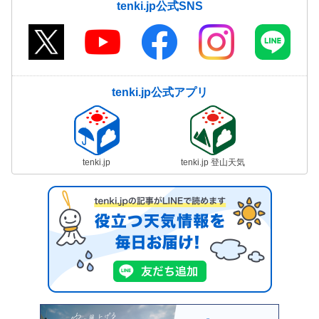
tenki.jp公式SNS
tenki.jp公式アプリ
tenki.jp
tenki.jp 登山天気