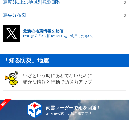
震度3以上の地域別観測回数
震央分布図
最新の地震情報を配信
tenki.jp公式X（旧Twitter）をご利用ください。
「知る防災」地震
いざという時にあわてないために
確かな情報と行動で防災力アップ
雨雲レーダーで雨を回避！
tenki.jp公式 天気予報アプリ