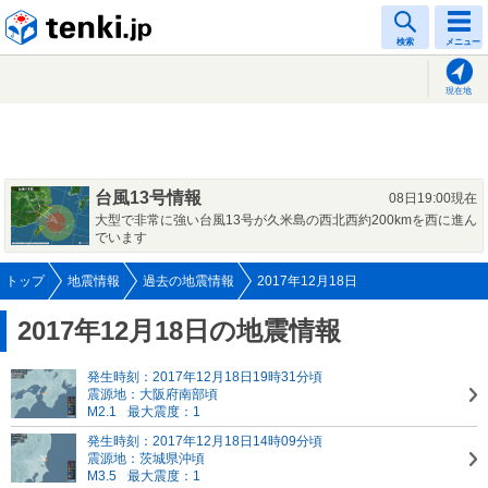
tenki.jp
検索
メニュー
現在地
台風13号情報
08日19:00現在
大型で非常に強い台風13号が久米島の西北西約200kmを西に進ん
でいます
トップ
地震情報
過去の地震情報
2017年12月18日
2017年12月18日の地震情報
発生時刻：2017年12月18日19時31分頃
震源地：大阪府南部頃
M2.1
最大震度：1
発生時刻：2017年12月18日14時09分頃
震源地：茨城県沖頃
M3.5
最大震度：1