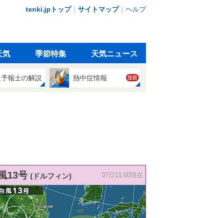
tenki.jpトップ
｜
サイトマップ
｜
ヘルプ
天気
季節特集
天気ニュース
象予報士の解説
熱中症情報
注目
風13号
(ドルフィン)
07日11:00現在