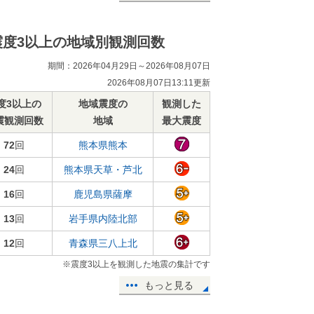
震度3以上の地域別観測回数
期間：2026年04月29日～2026年08月07日
2026年08月07日13:11更新
度3以上の
地域震度の
観測した
震観測回数
地域
最大震度
72
回
熊本県熊本
24
回
熊本県天草・芦北
16
回
鹿児島県薩摩
13
回
岩手県内陸北部
12
回
青森県三八上北
※震度3以上を観測した地震の集計です
もっと見る