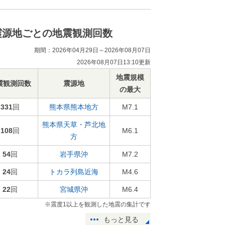
震源地ごとの地震観測回数
期間：2026年04月29日～2026年08月07日
2026年08月07日13:10更新
地震規模
震観測回数
震源地
の最大
331
回
熊本県熊本地方
M7.1
熊本県天草・芦北地
108
回
M6.1
方
54
回
岩手県沖
M7.2
24
回
トカラ列島近海
M4.6
22
回
宮城県沖
M6.4
※震度1以上を観測した地震の集計です
もっと見る