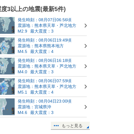
震度3以上の地震(最新5件)
発生時刻：08月07日06:56頃
震源地：熊本県天草・芦北地方
M2.9
最大震度：3
発生時刻：08月06日19:49頃
震源地：熊本県熊本地方
M4.5
最大震度：4
発生時刻：08月06日16:18頃
震源地：熊本県天草・芦北地方
M4.0
最大震度：3
発生時刻：08月06日07:59頃
震源地：熊本県天草・芦北地方
M5.1
最大震度：4
発生時刻：08月04日23:00頃
震源地：宮城県沖
M4.6
最大震度：3
もっと見る