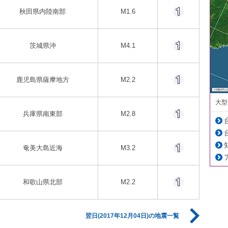
秋田県内陸南部
M1.6
茨城県沖
M4.1
鹿児島県薩摩地方
M2.2
大型
兵庫県南東部
M2.8
奄美大島近海
M3.2
和歌山県北部
M2.2
翌日(2017年12月04日)の地震一覧