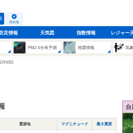
索
現在地
防災情報
天気図
指数情報
レジャー
PM2.5分布予測
地震情報
気
12月03日
報
台
震源地
マグニチュード
最大震度