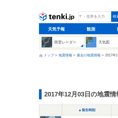
tenki.jp
検
天気予報
観測
雨雲レーダー
天気図
トップ
地震情報
過去の地震情報
2017年
2017年12月03日の地震情
▲発生時刻