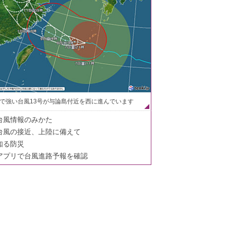
で強い台風13号が与論島付近を西に進んでいます
台風情報のみかた
台風の接近、上陸に備えて
知る防災
アプリで台風進路予報を確認