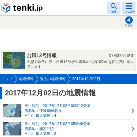
tenki.jp
検索
メニュー
現在地
台風13号情報
07日22:00現在
大型で非常に強い台風13号が久米島の北約100kmを西北西に進ん
でいます
トップ
地震情報
過去の地震情報
2017年12月02日
2017年12月02日の地震情報
発生時刻：2017年12月02日00時12分頃
震源地：茨城県南部頃
M4.3
最大震度：4
発生時刻：2017年12月02日05時48分頃
震源地：浦河沖頃
M5.0
最大震度：3