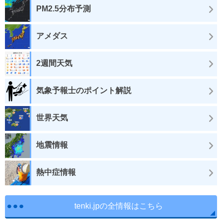
PM2.5分布予測
アメダス
2週間天気
気象予報士のポイント解説
世界天気
地震情報
熱中症情報
tenki.jpの全情報はこちら