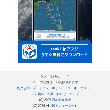
表示：
モバイル
｜
PC
※PCの閲覧は一部制限されます
利用規約
-
プライバシーポリシー
-
クッキーポリシー
広告掲載
-
お問い合わせ
-
ヘルプ
(C) 2026
日本気象協会
(C) 2026
ALiNKインターネット