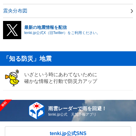
震央分布図
最新の地震情報を配信
tenki.jp公式X（旧Twitter）をご利用ください。
「知る防災」地震
いざという時にあわてないために
確かな情報と行動で防災力アップ
雨雲レーダーで雨を回避！
tenki.jp公式 天気予報アプリ
tenki.jp公式SNS