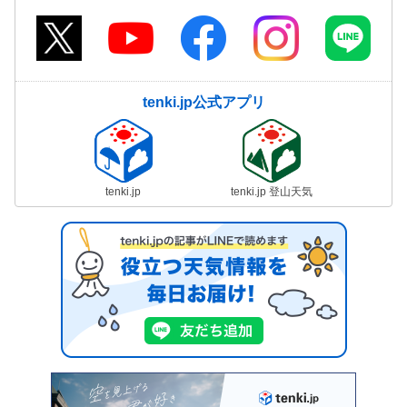
tenki.jp公式アプリ
tenki.jp
tenki.jp 登山天気