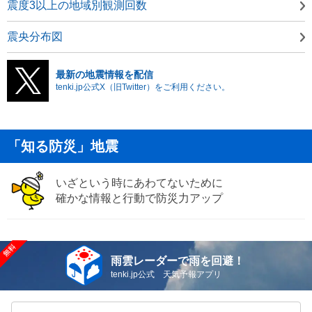
震度3以上の地域別観測回数
震央分布図
最新の地震情報を配信
tenki.jp公式X（旧Twitter）をご利用ください。
「知る防災」地震
いざという時にあわてないために
確かな情報と行動で防災力アップ
雨雲レーダーで雨を回避！
tenki.jp公式 天気予報アプリ