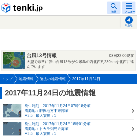
tenki.jp
検索
メニュー
現在地
台風13号情報
08日22:00現在
大型で非常に強い台風13号が久米島の西北西約230kmを北西に進
んでいます
トップ
地震情報
過去の地震情報
2017年11月24日
2017年11月24日の地震情報
発生時刻：2017年11月24日07時18分頃
震源地：胆振地方中東部頃
M2.5
最大震度：1
発生時刻：2017年11月24日18時01分頃
震源地：トカラ列島近海頃
M2.5
最大震度：1