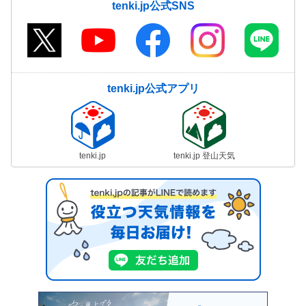
tenki.jp公式SNS
tenki.jp公式アプリ
tenki.jp
tenki.jp 登山天気