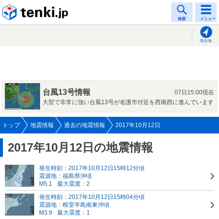
tenki.jp
検索
メニュー
現在地
台風13号情報
07日15:00現在
大型で非常に強い台風13号が名護市付近を西南西に進んでいます
トップ
地震情報
過去の地震情報
2017年10月12日
2017年10月12日の地震情報
発生時刻：2017年10月12日15時12分頃
震源地：福島県沖頃
M5.1
最大震度：2
発生時刻：2017年10月12日15時04分頃
震源地：根室半島南東沖頃
M3.9
最大震度：1