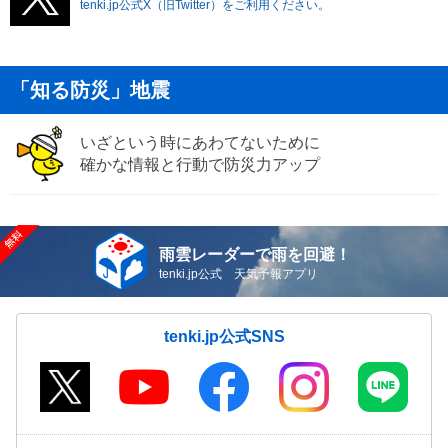
tenki.jp公式X（旧Twitter）をご利用ください。
「知る防災」地震
いざという時にあわてないために
確かな情報と行動で防災力アップ
雨雲レーダーで雨を回避！
tenki.jp公式 天気予報アプリ
tenki.jp公式SNS