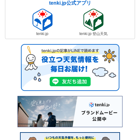
tenki.jp公式アプリ
tenki.jp
tenki.jp 登山天気