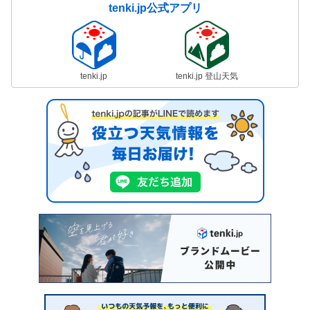
tenki.jp公式アプリ
tenki.jp
tenki.jp 登山天気