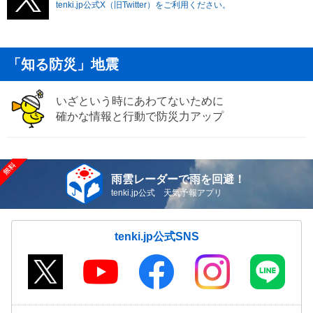
tenki.jp公式X（旧Twitter）をご利用ください。
「知る防災」地震
いざという時にあわてないために
確かな情報と行動で防災力アップ
雨雲レーダーで雨を回避！
tenki.jp公式 天気予報アプリ
tenki.jp公式SNS