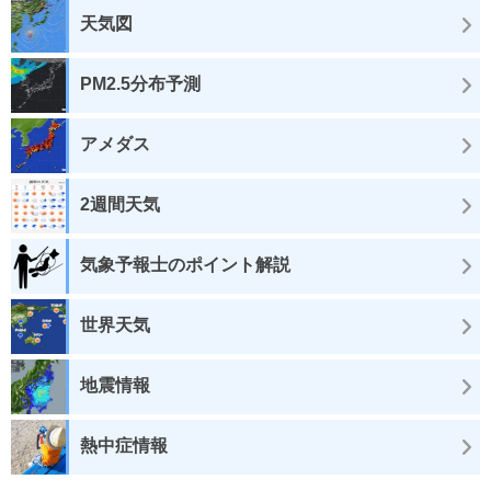
天気図
PM2.5分布予測
アメダス
2週間天気
気象予報士のポイント解説
世界天気
地震情報
熱中症情報