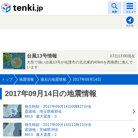
tenki.jp
検索
メニュー
現在地
台風13号情報
07日13:00現在
大型で強い台風13号が名護市の北北東約40kmを西南西に進んで
います
トップ
地震情報
過去の地震情報
2017年09月14日
2017年09月14日の地震情報
発生時刻：2017年09月14日09時27分頃
震源地：埼玉県南部頃
M4.6
最大震度：3
発生時刻：2017年09月14日11時15分頃
震源地：茨城県沖頃
M4.0
最大震度：2