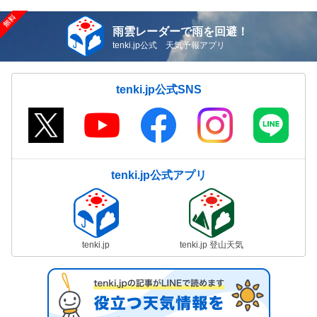
雨雲レーダーで雨を回避！
tenki.jp公式 天気予報アプリ
tenki.jp公式SNS
tenki.jp公式アプリ
tenki.jp
tenki.jp 登山天気