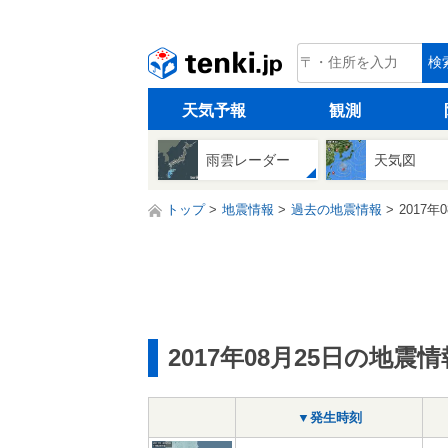
tenki.jp
検
天気予報
観測
雨雲レーダー
天気図
トップ
地震情報
過去の地震情報
2017年
2017年08月25日の地震情
▼発生時刻