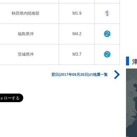
秋田県内陸南部
M1.9
福島県沖
M4.2
茨城県沖
M3.7
翌日(2017年08月26日)の地震一覧