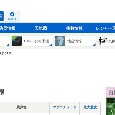
索
現在地
防災情報
天気図
指数情報
レジャー
PM2.5分布予測
地震情報
気
08月25日
報
台
震源地
マグニチュード
最大震度