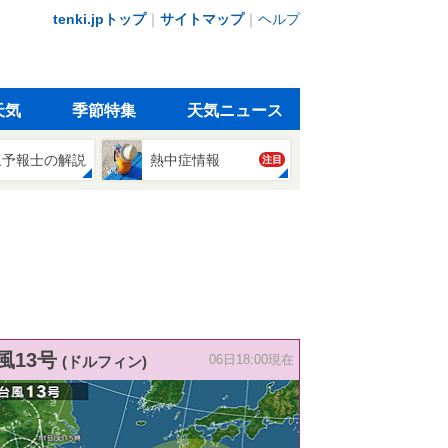
tenki.jpトップ
｜
サイトマップ
｜
ヘルプ
天気
季節特集
天気ニュース
象予報士の解説
熱中症情報
注目
風13号
(ドルフィン)
06日18:00現在