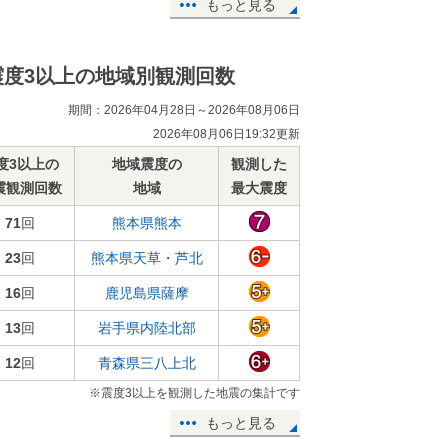
もっと見る
震度3以上の地域別観測回数
期間：2026年04月28日～2026年08月06日
2026年08月06日19:32更新
度3以上の
地域震度の
観測した
震観測回数
地域
最大震度
71
回
熊本県熊本
23
回
熊本県天草・芦北
16
回
鹿児島県薩摩
13
回
岩手県内陸北部
12
回
青森県三八上北
※震度3以上を観測した地震の集計です
もっと見る