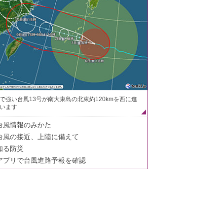
で強い台風13号が南大東島の北東約120kmを西に進
います
台風情報のみかた
台風の接近、上陸に備えて
知る防災
アプリで台風進路予報を確認