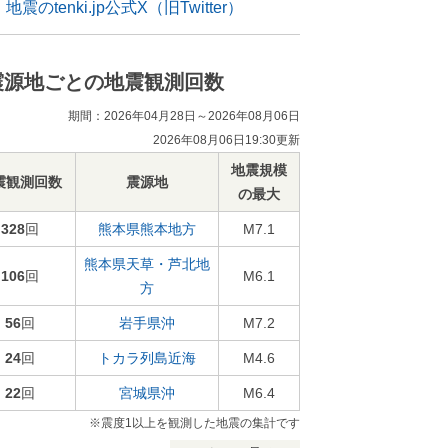
地震のtenki.jp公式X（旧Twitter）
震源地ごとの地震観測回数
期間：2026年04月28日～2026年08月06日
2026年08月06日19:30更新
地震規模
震観測回数
震源地
の最大
328
回
熊本県熊本地方
M7.1
熊本県天草・芦北地
106
回
M6.1
方
56
回
岩手県沖
M7.2
24
回
トカラ列島近海
M4.6
22
回
宮城県沖
M6.4
※震度1以上を観測した地震の集計です