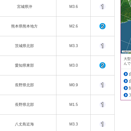
宮城県沖
M3.6
熊本県熊本地方
M2.6
茨城県北部
M3.3
大型
んで
愛知県東部
M3.0
長野県北部
M0.9
長野県北部
M1.5
八丈島近海
M3.3