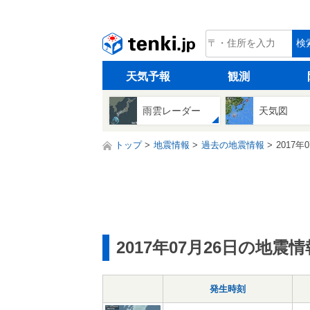
tenki.jp
検
天気予報
観測
雨雲レーダー
天気図
トップ
地震情報
過去の地震情報
2017年
2017年07月26日の地震情
発生時刻