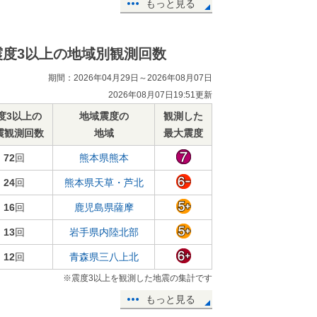
もっと見る
震度3以上の地域別観測回数
期間：2026年04月29日～2026年08月07日
2026年08月07日19:51更新
度3以上の
地域震度の
観測した
震観測回数
地域
最大震度
72
回
熊本県熊本
24
回
熊本県天草・芦北
16
回
鹿児島県薩摩
13
回
岩手県内陸北部
12
回
青森県三八上北
※震度3以上を観測した地震の集計です
もっと見る