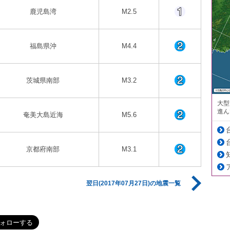
鹿児島湾
M2.5
福島県沖
M4.4
茨城県南部
M3.2
大型
進ん
奄美大島近海
M5.6
京都府南部
M3.1
翌日(2017年07月27日)の地震一覧