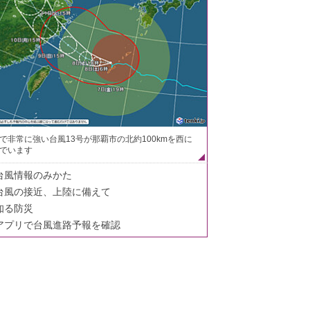
で非常に強い台風13号が那覇市の北約100kmを西に
でいます
台風情報のみかた
台風の接近、上陸に備えて
知る防災
アプリで台風進路予報を確認