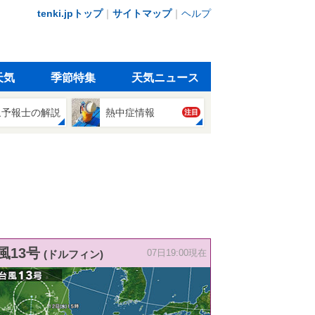
tenki.jpトップ
｜
サイトマップ
｜
ヘルプ
天気
季節特集
天気ニュース
象予報士の解説
熱中症情報
注目
風13号
(ドルフィン)
07日19:00現在