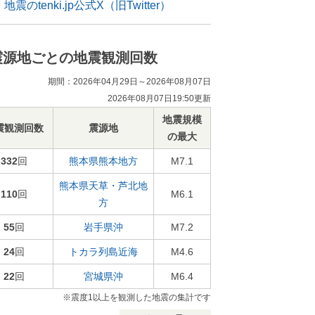
地震のtenki.jp公式X（旧Twitter）
震源地ごとの地震観測回数
期間：2026年04月29日～2026年08月07日
2026年08月07日19:50更新
地震規模
震観測回数
震源地
の最大
332
回
熊本県熊本地方
M7.1
熊本県天草・芦北地
110
回
M6.1
方
55
回
岩手県沖
M7.2
24
回
トカラ列島近海
M4.6
22
回
宮城県沖
M6.4
※震度1以上を観測した地震の集計です