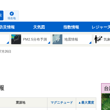
索
現在地
防災情報
天気図
指数情報
レジャー
PM2.5分布予測
地震情報
気
07月26日
報
台
震源地
マグニチュード
▲最大震度