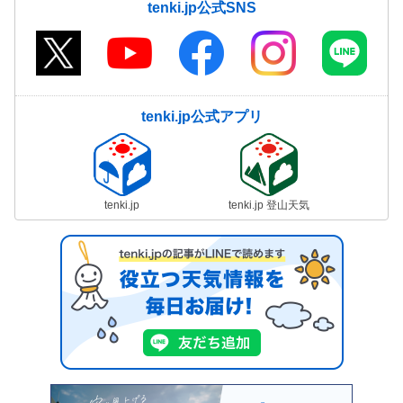
tenki.jp公式SNS
tenki.jp公式アプリ
tenki.jp
tenki.jp 登山天気