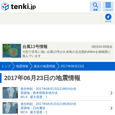
tenki.jp
検索
メニュー
現在地
台風13号情報
08日04:00現在
大型で非常に強い台風13号が久米島の北北西約40kmを南南西に
進んでいます
トップ
地震情報
過去の地震情報
2017年06月23日
2017年06月23日の地震情報
発生時刻：2017年06月23日21時54分頃
震源地：熊本県熊本地方頃
M1.6
最大震度：1
発生時刻：2017年06月23日21時36分頃
震源地：日向灘頃
M2.9
最大震度：1