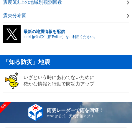
震度3以上の地域別観測回数
震央分布図
最新の地震情報を配信
tenki.jp公式X（旧Twitter）をご利用ください。
「知る防災」地震
いざという時にあわてないために
確かな情報と行動で防災力アップ
雨雲レーダーで雨を回避！
tenki.jp公式 天気予報アプリ