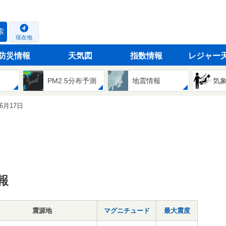
索
現在地
防災情報
天気図
指数情報
レジャー
PM2.5分布予測
地震情報
気
06月17日
報
震源地
マグニチュード
最大震度