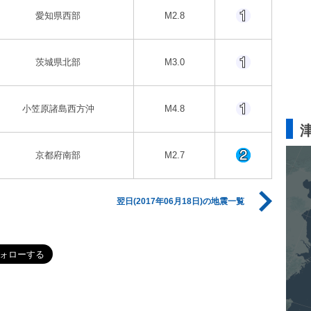
愛知県西部
M2.8
茨城県北部
M3.0
小笠原諸島西方沖
M4.8
京都府南部
M2.7
翌日(2017年06月18日)の地震一覧