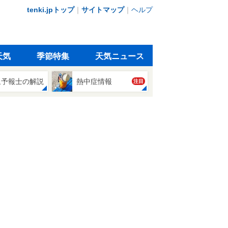
tenki.jpトップ
｜
サイトマップ
｜
ヘルプ
天気
季節特集
天気ニュース
象予報士の解説
熱中症情報
注目