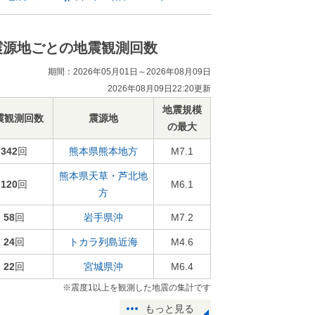
震源地ごとの地震観測回数
期間：2026年05月01日～2026年08月09日
2026年08月09日22:20更新
地震規模
震観測回数
震源地
の最大
342
回
熊本県熊本地方
M7.1
熊本県天草・芦北地
120
回
M6.1
方
58
回
岩手県沖
M7.2
24
回
トカラ列島近海
M4.6
22
回
宮城県沖
M6.4
※震度1以上を観測した地震の集計です
もっと見る