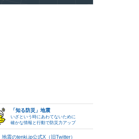
「知る防災」地震
いざという時にあわてないために
確かな情報と行動で防災力アップ
地震のtenki.jp公式X（旧Twitter）