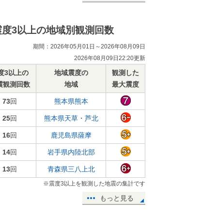
震度3以上の地域別観測回数
期間：2026年05月01日～2026年08月09日
2026年08月09日22:20更新
度3以上の
地域震度の
観測した
震観測回数
地域
最大震度
73
回
熊本県熊本
25
回
熊本県天草・芦北
16
回
鹿児島県薩摩
14
回
岩手県内陸北部
13
回
青森県三八上北
※震度3以上を観測した地震の集計です
もっと見る