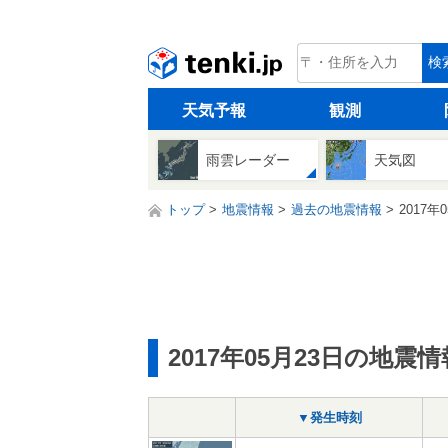
tenki.jp
検
天気予報
観測
雨雲レーダー
天気図
トップ
地震情報
過去の地震情報
2017年
2017年05月23日の地震情
▼発生時刻