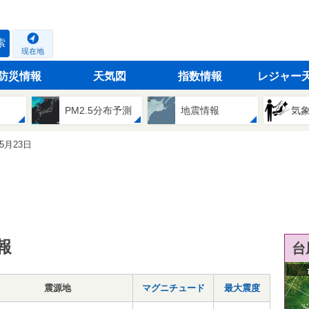
索
現在地
防災情報
天気図
指数情報
レジャー
PM2.5分布予測
地震情報
気
05月23日
報
台
震源地
マグニチュード
最大震度