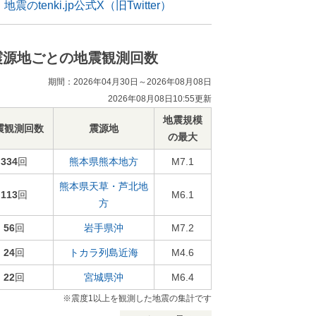
地震のtenki.jp公式X（旧Twitter）
震源地ごとの地震観測回数
期間：2026年04月30日～2026年08月08日
2026年08月08日10:55更新
地震規模
震観測回数
震源地
の最大
334
回
熊本県熊本地方
M7.1
熊本県天草・芦北地
113
回
M6.1
方
56
回
岩手県沖
M7.2
24
回
トカラ列島近海
M4.6
22
回
宮城県沖
M6.4
※震度1以上を観測した地震の集計です