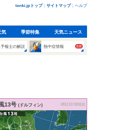
tenki.jpトップ
｜
サイトマップ
｜
ヘルプ
天気
季節特集
天気ニュース
象予報士の解説
熱中症情報
注目
風13号
(ドルフィン)
08日10:00現在