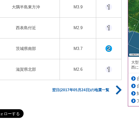
大隅半島東方沖
M3.9
西表島付近
M2.9
茨城県南部
M3.7
大型
西に
滋賀県北部
M2.6
翌日(2017年05月24日)の地震一覧