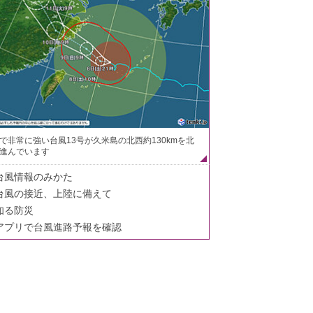
で非常に強い台風13号が久米島の北西約130kmを北
進んでいます
台風情報のみかた
台風の接近、上陸に備えて
知る防災
アプリで台風進路予報を確認