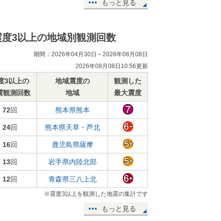
もっと見る
震度3以上の地域別観測回数
期間：2026年04月30日～2026年08月08日
2026年08月08日10:56更新
度3以上の
地域震度の
観測した
震観測回数
地域
最大震度
72
回
熊本県熊本
24
回
熊本県天草・芦北
16
回
鹿児島県薩摩
13
回
岩手県内陸北部
12
回
青森県三八上北
※震度3以上を観測した地震の集計です
もっと見る