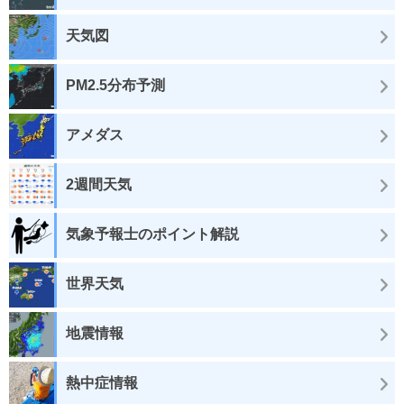
天気図
PM2.5分布予測
アメダス
2週間天気
気象予報士のポイント解説
世界天気
地震情報
熱中症情報