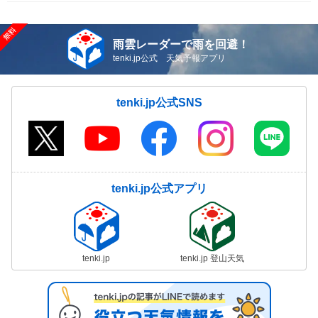
雨雲レーダーで雨を回避！
tenki.jp公式 天気予報アプリ
tenki.jp公式SNS
tenki.jp公式アプリ
tenki.jp
tenki.jp 登山天気