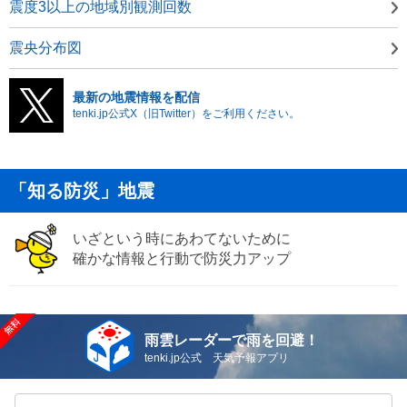
震度3以上の地域別観測回数
震央分布図
最新の地震情報を配信
tenki.jp公式X（旧Twitter）をご利用ください。
「知る防災」地震
いざという時にあわてないために
確かな情報と行動で防災力アップ
雨雲レーダーで雨を回避！
tenki.jp公式 天気予報アプリ