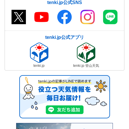
tenki.jp公式SNS
tenki.jp公式アプリ
tenki.jp
tenki.jp 登山天気