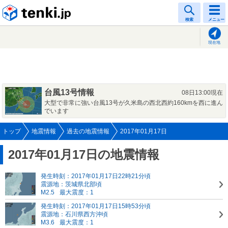
tenki.jp
検索
メニュー
現在地
台風13号情報
08日13:00現在
大型で非常に強い台風13号が久米島の西北西約160kmを西に進ん
でいます
トップ
地震情報
過去の地震情報
2017年01月17日
2017年01月17日の地震情報
発生時刻：2017年01月17日22時21分頃
震源地：茨城県北部頃
M2.5
最大震度：1
発生時刻：2017年01月17日15時53分頃
震源地：石川県西方沖頃
M3.6
最大震度：1