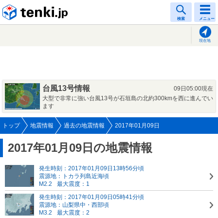
tenki.jp
検索
メニュー
現在地
台風13号情報
09日05:00現在
大型で非常に強い台風13号が石垣島の北約300kmを西に進んでい
ます
トップ
地震情報
過去の地震情報
2017年01月09日
2017年01月09日の地震情報
発生時刻：2017年01月09日13時56分頃
震源地：トカラ列島近海頃
M2.2
最大震度：1
発生時刻：2017年01月09日05時41分頃
震源地：山梨県中・西部頃
M3.2
最大震度：2