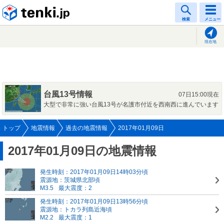
tenki.jp
検索
メニュー
現在地
台風13号情報
07日15:00現在
大型で非常に強い台風13号が名護市付近を西南西に進んでいます
トップ
地震情報
過去の地震情報
2017年01月09日
2017年01月09日の地震情報
発生時刻：2017年01月09日14時03分頃
震源地：茨城県北部頃
M3.5
最大震度：2
発生時刻：2017年01月09日13時56分頃
震源地：トカラ列島近海頃
M2.2
最大震度：1