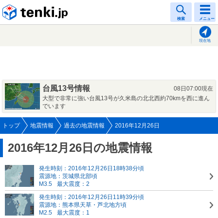
tenki.jp
検索
メニュー
現在地
台風13号情報
08日07:00現在
大型で非常に強い台風13号が久米島の北北西約70kmを西に進ん
でいます
トップ
地震情報
過去の地震情報
2016年12月26日
2016年12月26日の地震情報
発生時刻：2016年12月26日18時38分頃
震源地：茨城県北部頃
M3.5
最大震度：2
発生時刻：2016年12月26日11時39分頃
震源地：熊本県天草・芦北地方頃
M2.5
最大震度：1