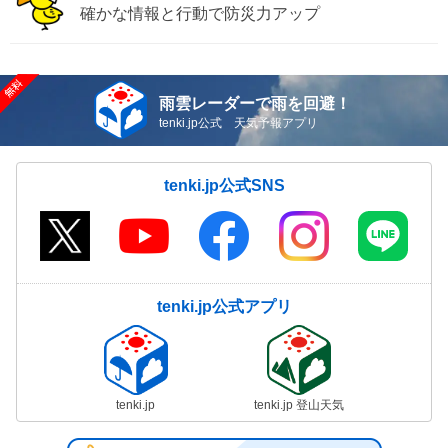
確かな情報と行動で防災力アップ
雨雲レーダーで雨を回避！
tenki.jp公式 天気予報アプリ
tenki.jp公式SNS
tenki.jp公式アプリ
tenki.jp
tenki.jp 登山天気