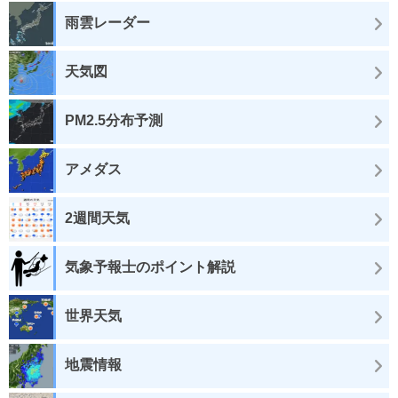
雨雲レーダー
天気図
PM2.5分布予測
アメダス
2週間天気
気象予報士のポイント解説
世界天気
地震情報