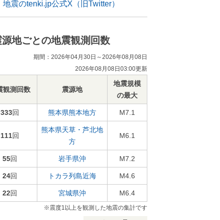
地震のtenki.jp公式X（旧Twitter）
震源地ごとの地震観測回数
期間：2026年04月30日～2026年08月08日
2026年08月08日03:00更新
地震規模
震観測回数
震源地
の最大
333
回
熊本県熊本地方
M7.1
熊本県天草・芦北地
111
回
M6.1
方
55
回
岩手県沖
M7.2
24
回
トカラ列島近海
M4.6
22
回
宮城県沖
M6.4
※震度1以上を観測した地震の集計です