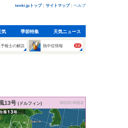
tenki.jpトップ
｜
サイトマップ
｜
ヘルプ
天気
季節特集
天気ニュース
象予報士の解説
熱中症情報
注目
風13号
(ドルフィン)
08日02:00現在