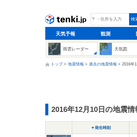
tenki.jp
検
天気予報
観測
雨雲レーダー
天気図
トップ
地震情報
過去の地震情報
2016年
2016年12月10日の地震情
▼発生時刻