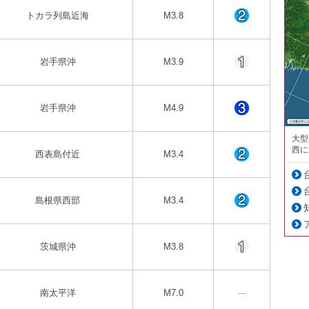
トカラ列島近海
M3.8
岩手県沖
M3.9
岩手県沖
M4.9
大型
西に
西表島付近
M3.4
島根県西部
M3.4
茨城県沖
M3.8
南太平洋
M7.0
---