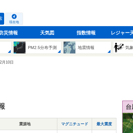
索
現在地
防災情報
天気図
指数情報
レジャー
PM2.5分布予測
地震情報
気
12月10日
報
台
震源地
マグニチュード
最大震度