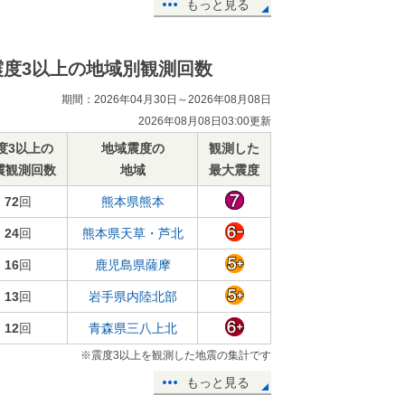
もっと見る
震度3以上の地域別観測回数
期間：2026年04月30日～2026年08月08日
2026年08月08日03:00更新
度3以上の
地域震度の
観測した
震観測回数
地域
最大震度
72
回
熊本県熊本
24
回
熊本県天草・芦北
16
回
鹿児島県薩摩
13
回
岩手県内陸北部
12
回
青森県三八上北
※震度3以上を観測した地震の集計です
もっと見る