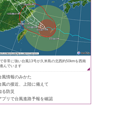
で非常に強い台風13号が久米島の北西約50kmを西南
進んでいます
台風情報のみかた
台風の接近、上陸に備えて
知る防災
アプリで台風進路予報を確認