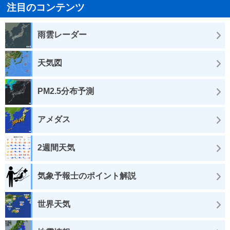
注目のコンテンツ
雨雲レーダー
天気図
PM2.5分布予測
アメダス
2週間天気
気象予報士のポイント解説
世界天気