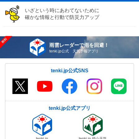
いざという時にあわてないために
確かな情報と行動で防災力アップ
雨雲レーダーで雨を回避！
tenki.jp公式 天気予報アプリ
tenki.jp公式SNS
tenki.jp公式アプリ
tenki.jp
tenki.jp 登山天気