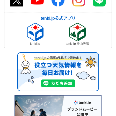
tenki.jp公式アプリ
tenki.jp
tenki.jp 登山天気