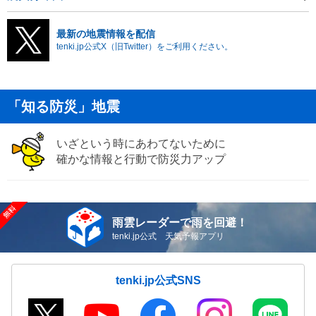
最新の地震情報を配信
tenki.jp公式X（旧Twitter）をご利用ください。
「知る防災」地震
いざという時にあわてないために
確かな情報と行動で防災力アップ
雨雲レーダーで雨を回避！
tenki.jp公式 天気予報アプリ
tenki.jp公式SNS