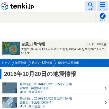
tenki.jp
検索
メニュー
現在地
台風13号情報
07日13:00現在
大型で強い台風13号が名護市の北北東約40kmを西南西に進んで
います
トップ
地震情報
過去の地震情報
2016年10月20日
2016年10月20日の地震情報
発生時刻：2016年10月20日15時25分頃
震源地：硫黄島近海頃
M6.0
最大震度：1
発生時刻：2016年10月20日11時49分頃
震源地：千葉県北東部頃
M5.3
最大震度：4