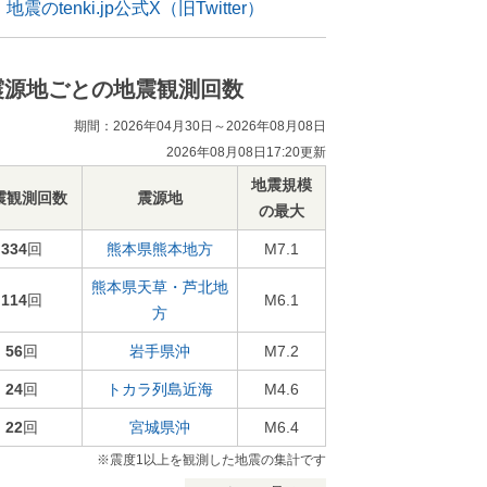
地震のtenki.jp公式X（旧Twitter）
震源地ごとの地震観測回数
期間：2026年04月30日～2026年08月08日
2026年08月08日17:20更新
地震規模
震観測回数
震源地
の最大
334
回
熊本県熊本地方
M7.1
熊本県天草・芦北地
114
回
M6.1
方
56
回
岩手県沖
M7.2
24
回
トカラ列島近海
M4.6
22
回
宮城県沖
M6.4
※震度1以上を観測した地震の集計です