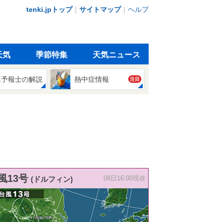
tenki.jpトップ
｜
サイトマップ
｜
ヘルプ
天気
季節特集
天気ニュース
象予報士の解説
熱中症情報
注目
風13号
(ドルフィン)
08日16:00現在