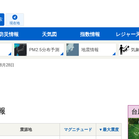
索
現在地
防災情報
天気図
指数情報
レジャー
PM2.5分布予測
地震情報
気
08月28日
報
台
震源地
マグニチュード
▼最大震度