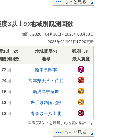
もっと見る
震度3以上の地域別観測回数
期間：2026年04月30日～2026年08月08日
2026年08月08日17:20更新
度3以上の
地域震度の
観測した
震観測回数
地域
最大震度
72
回
熊本県熊本
24
回
熊本県天草・芦北
16
回
鹿児島県薩摩
13
回
岩手県内陸北部
12
回
青森県三八上北
※震度3以上を観測した地震の集計です
もっと見る