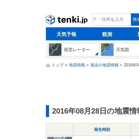
tenki.jp
検
天気予報
観測
雨雲レーダー
天気図
トップ
地震情報
過去の地震情報
2016年
2016年08月28日の地震情
発生時刻