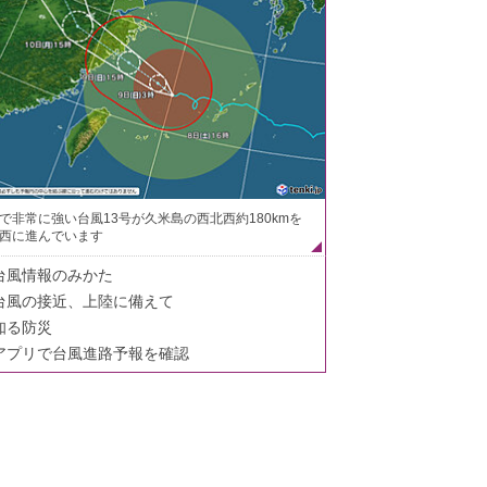
で非常に強い台風13号が久米島の西北西約180kmを
西に進んでいます
台風情報のみかた
台風の接近、上陸に備えて
知る防災
アプリで台風進路予報を確認