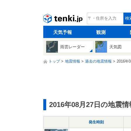
tenki.jp
検
天気予報
観測
雨雲レーダー
天気図
トップ
地震情報
過去の地震情報
2016年
2016年08月27日の地震情
発生時刻