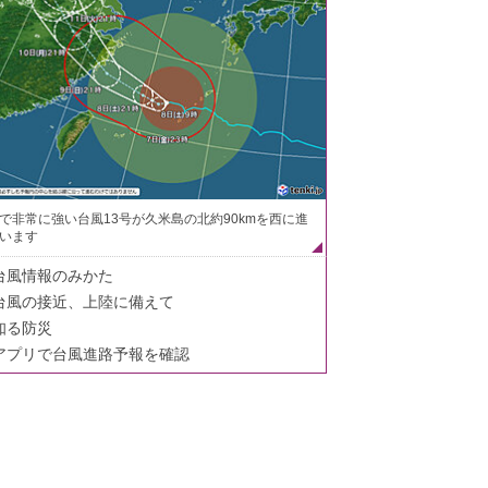
で非常に強い台風13号が久米島の北約90kmを西に進
います
台風情報のみかた
台風の接近、上陸に備えて
知る防災
アプリで台風進路予報を確認