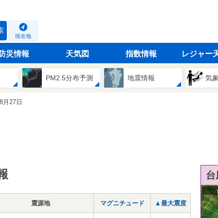
索
現在地
防災情報
天気図
指数情報
レジャー
PM2.5分布予測
地震情報
気
08月27日
報
台
震源地
マグニチュード
▲最大震度