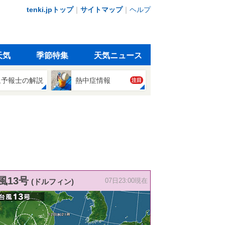
tenki.jpトップ
｜
サイトマップ
｜
ヘルプ
天気
季節特集
天気ニュース
象予報士の解説
熱中症情報
注目
風13号
(ドルフィン)
07日23:00現在