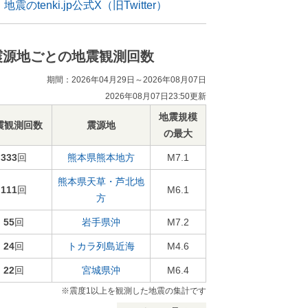
地震のtenki.jp公式X（旧Twitter）
震源地ごとの地震観測回数
期間：2026年04月29日～2026年08月07日
2026年08月07日23:50更新
地震規模
震観測回数
震源地
の最大
333
回
熊本県熊本地方
M7.1
熊本県天草・芦北地
111
回
M6.1
方
55
回
岩手県沖
M7.2
24
回
トカラ列島近海
M4.6
22
回
宮城県沖
M6.4
※震度1以上を観測した地震の集計です