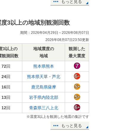
もっと見る
震度3以上の地域別観測回数
期間：2026年04月29日～2026年08月07日
2026年08月07日23:50更新
度3以上の
地域震度の
観測した
震観測回数
地域
最大震度
72
回
熊本県熊本
24
回
熊本県天草・芦北
16
回
鹿児島県薩摩
13
回
岩手県内陸北部
12
回
青森県三八上北
※震度3以上を観測した地震の集計です
もっと見る