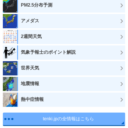
PM2.5分布予測
アメダス
2週間天気
気象予報士のポイント解説
世界天気
地震情報
熱中症情報
tenki.jpの全情報はこちら