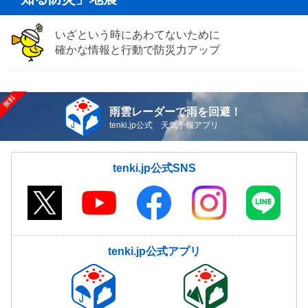
いざという時にあわてないために
確かな情報と行動で防災力アップ
雨雲レーダーで雨を回避！
tenki.jp公式 天気予報アプリ
tenki.jp公式SNS
tenki.jp公式アプリ