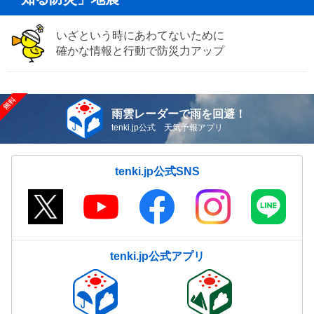
いざという時にあわてないために
確かな情報と行動で防災力アップ
雨雲レーダーで雨を回避！
tenki.jp公式 天気予報アプリ
tenki.jp公式SNS
tenki.jp公式アプリ