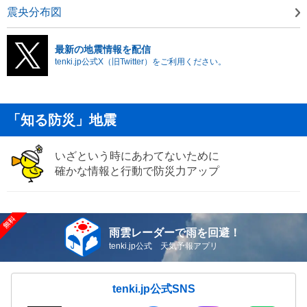
震央分布図
最新の地震情報を配信
tenki.jp公式X（旧Twitter）をご利用ください。
「知る防災」地震
いざという時にあわてないために
確かな情報と行動で防災力アップ
雨雲レーダーで雨を回避！
tenki.jp公式 天気予報アプリ
tenki.jp公式SNS