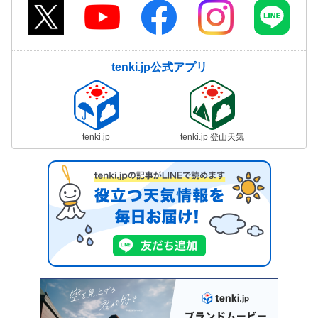
tenki.jp公式アプリ
tenki.jp
tenki.jp 登山天気