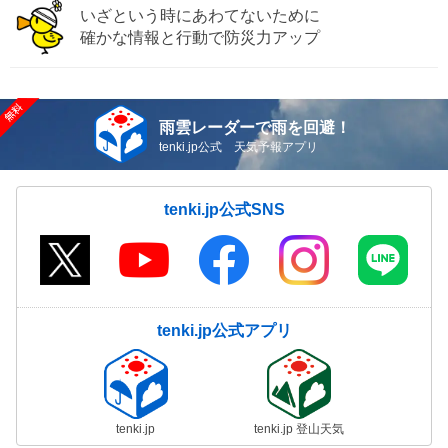
いざという時にあわてないために
確かな情報と行動で防災力アップ
雨雲レーダーで雨を回避！
tenki.jp公式 天気予報アプリ
tenki.jp公式SNS
tenki.jp公式アプリ
tenki.jp
tenki.jp 登山天気