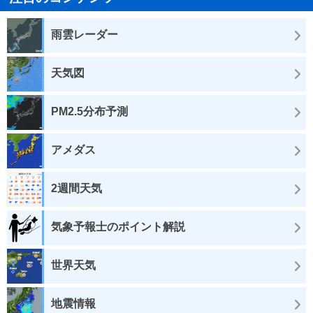
雨雲レーダー
天気図
PM2.5分布予測
アメダス
2週間天気
気象予報士のポイント解説
世界天気
地震情報