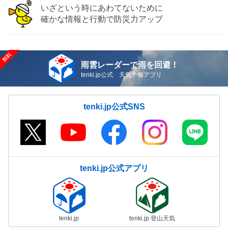
いざという時にあわてないために
確かな情報と行動で防災力アップ
雨雲レーダーで雨を回避！
tenki.jp公式 天気予報アプリ
tenki.jp公式SNS
tenki.jp公式アプリ
tenki.jp
tenki.jp 登山天気