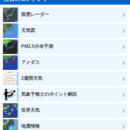
雨雲レーダー
天気図
PM2.5分布予測
アメダス
2週間天気
気象予報士のポイント解説
世界天気
地震情報