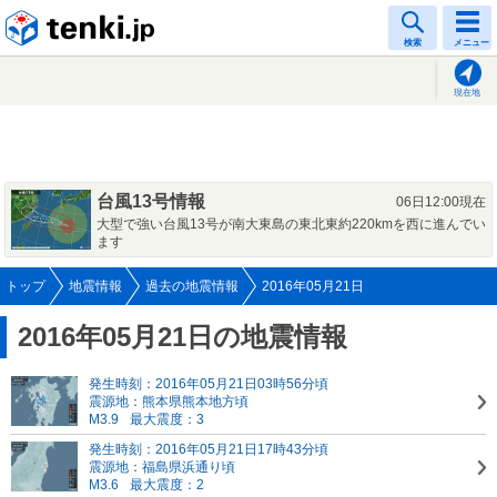
tenki.jp
検索
メニュー
現在地
台風13号情報
06日12:00現在
大型で強い台風13号が南大東島の東北東約220kmを西に進んでい
ます
トップ
地震情報
過去の地震情報
2016年05月21日
2016年05月21日の地震情報
発生時刻：2016年05月21日03時56分頃
震源地：熊本県熊本地方頃
M3.9
最大震度：3
発生時刻：2016年05月21日17時43分頃
震源地：福島県浜通り頃
M3.6
最大震度：2