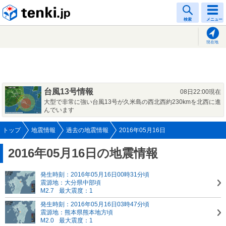
tenki.jp
検索
メニュー
現在地
台風13号情報
08日22:00現在
大型で非常に強い台風13号が久米島の西北西約230kmを北西に進
んでいます
トップ
地震情報
過去の地震情報
2016年05月16日
2016年05月16日の地震情報
発生時刻：2016年05月16日00時31分頃
震源地：大分県中部頃
M2.7
最大震度：1
発生時刻：2016年05月16日03時47分頃
震源地：熊本県熊本地方頃
M2.0
最大震度：1