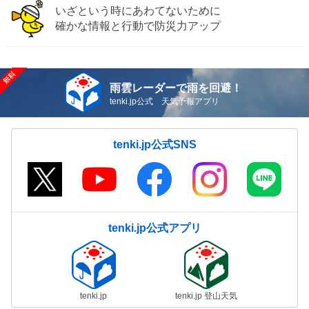
いざという時にあわてないために
確かな情報と行動で防災力アップ
雨雲レーダーで雨を回避！
tenki.jp公式 天気予報アプリ
tenki.jp公式SNS
tenki.jp公式アプリ
tenki.jp
tenki.jp 登山天気