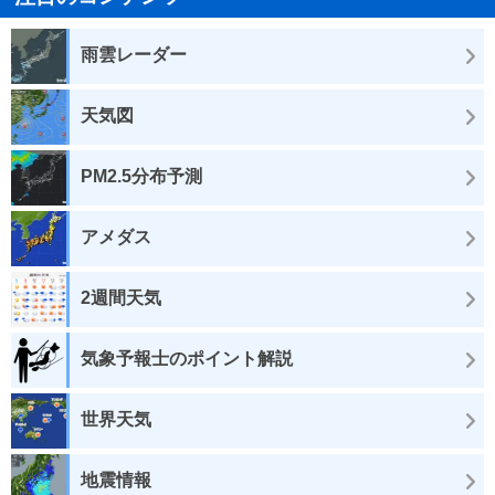
雨雲レーダー
天気図
PM2.5分布予測
アメダス
2週間天気
気象予報士のポイント解説
世界天気
地震情報