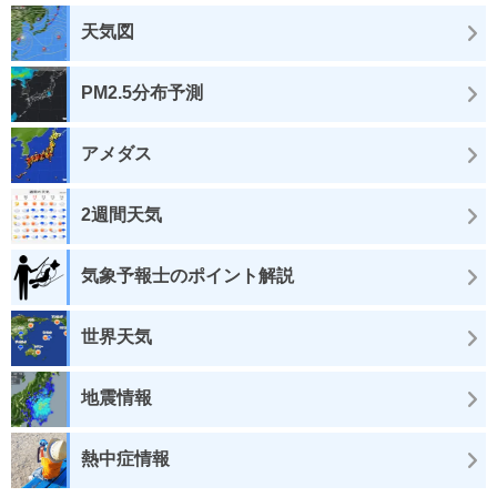
天気図
PM2.5分布予測
アメダス
2週間天気
気象予報士のポイント解説
世界天気
地震情報
熱中症情報