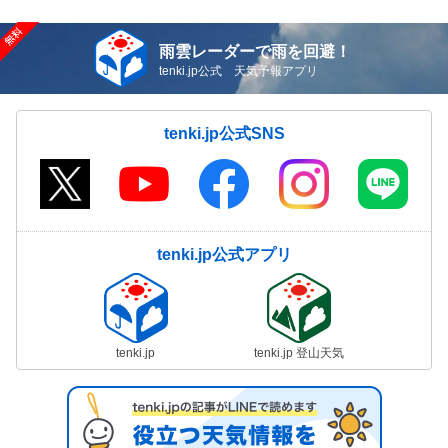
雨雲レーダーで雨を回避！
tenki.jp公式 天気予報アプリ
tenki.jp公式SNS
tenki.jp公式アプリ
tenki.jp
tenki.jp 登山天気