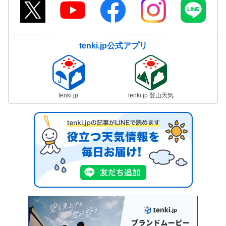
tenki.jp公式アプリ
tenki.jp
tenki.jp 登山天気