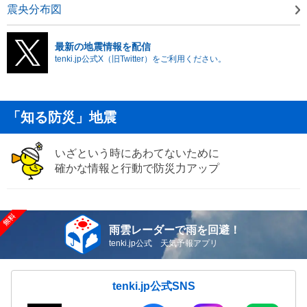
震央分布図
最新の地震情報を配信
tenki.jp公式X（旧Twitter）をご利用ください。
「知る防災」地震
いざという時にあわてないために
確かな情報と行動で防災力アップ
雨雲レーダーで雨を回避！
tenki.jp公式 天気予報アプリ
tenki.jp公式SNS