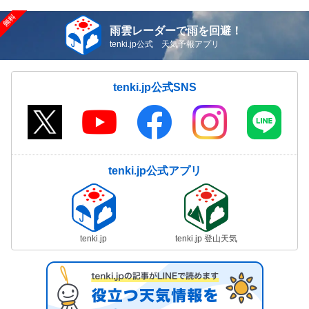
雨雲レーダーで雨を回避！
tenki.jp公式 天気予報アプリ
tenki.jp公式SNS
tenki.jp公式アプリ
tenki.jp
tenki.jp 登山天気