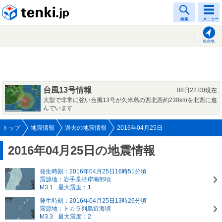
tenki.jp
検索
メニュー
現在地
台風13号情報
08日22:00現在
大型で非常に強い台風13号が久米島の西北西約230kmを北西に進
んでいます
トップ
地震情報
過去の地震情報
2016年04月25日
2016年04月25日の地震情報
発生時刻：2016年04月25日16時51分頃
震源地：岩手県沿岸南部頃
M3.1
最大震度：1
発生時刻：2016年04月25日13時26分頃
震源地：トカラ列島近海頃
M3.3
最大震度：2