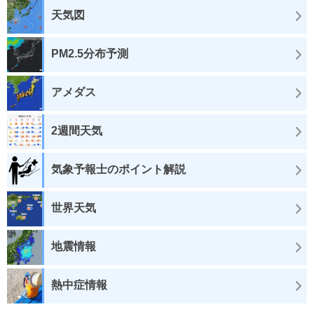
天気図
PM2.5分布予測
アメダス
2週間天気
気象予報士のポイント解説
世界天気
地震情報
熱中症情報