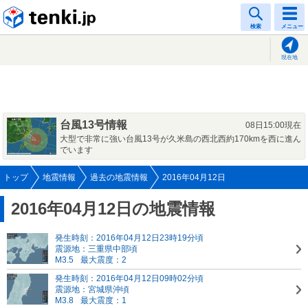
tenki.jp
検索
メニュー
現在地
台風13号情報
08日15:00現在
大型で非常に強い台風13号が久米島の西北西約170kmを西に進ん
でいます
トップ
地震情報
過去の地震情報
2016年04月12日
2016年04月12日の地震情報
発生時刻：2016年04月12日23時19分頃
震源地：三重県中部頃
M3.5
最大震度：2
発生時刻：2016年04月12日09時02分頃
震源地：宮城県沖頃
M3.8
最大震度：1