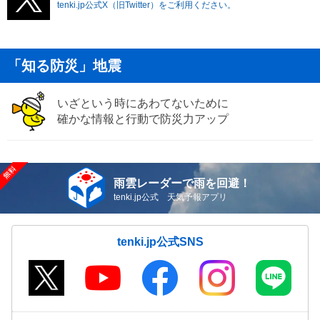
tenki.jp公式X（旧Twitter）をご利用ください。
「知る防災」地震
いざという時にあわてないために
確かな情報と行動で防災力アップ
雨雲レーダーで雨を回避！
tenki.jp公式 天気予報アプリ
tenki.jp公式SNS