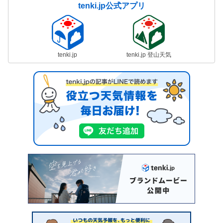
tenki.jp公式アプリ
tenki.jp
tenki.jp 登山天気