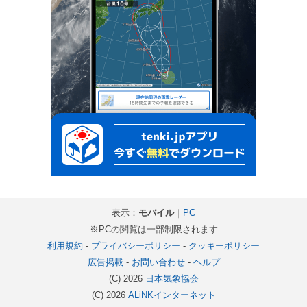
表示：
モバイル
｜
PC
※PCの閲覧は一部制限されます
利用規約
-
プライバシーポリシー
-
クッキーポリシー
広告掲載
-
お問い合わせ
-
ヘルプ
(C) 2026
日本気象協会
(C) 2026
ALiNKインターネット