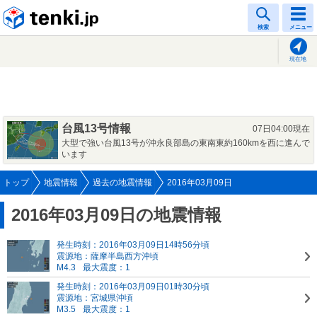
tenki.jp
検索
メニュー
現在地
台風13号情報
07日04:00現在
大型で強い台風13号が沖永良部島の東南東約160kmを西に進んで
います
トップ
地震情報
過去の地震情報
2016年03月09日
2016年03月09日の地震情報
発生時刻：2016年03月09日14時56分頃
震源地：薩摩半島西方沖頃
M4.3
最大震度：1
発生時刻：2016年03月09日01時30分頃
震源地：宮城県沖頃
M3.5
最大震度：1