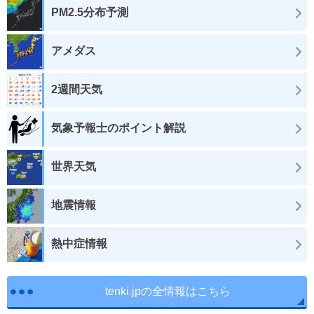
PM2.5分布予測
アメダス
2週間天気
気象予報士のポイント解説
世界天気
地震情報
熱中症情報
tenki.jpの全情報はこちら