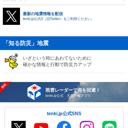
最新の地震情報を配信
tenki.jp公式X（旧Twitter）をご利用ください。
「知る防災」地震
いざという時にあわてないために
確かな情報と行動で防災力アップ
雨雲レーダーで雨を回避！
tenki.jp公式 天気予報アプリ
tenki.jp公式SNS