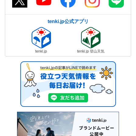
tenki.jp公式アプリ
tenki.jp
tenki.jp 登山天気