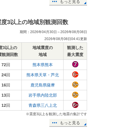
もっと見る
震度3以上の地域別観測回数
期間：2026年04月30日～2026年08月08日
2026年08月08日04:41更新
度3以上の
地域震度の
観測した
震観測回数
地域
最大震度
72
回
熊本県熊本
24
回
熊本県天草・芦北
16
回
鹿児島県薩摩
13
回
岩手県内陸北部
12
回
青森県三八上北
※震度3以上を観測した地震の集計です
もっと見る