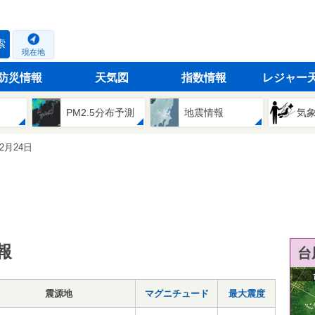
索
現在地
防災情報
天気図
指数情報
レジャー
PM2.5分布予測
地震情報
気
02月24日
報
台
震源地
マグニチュード
最大震度