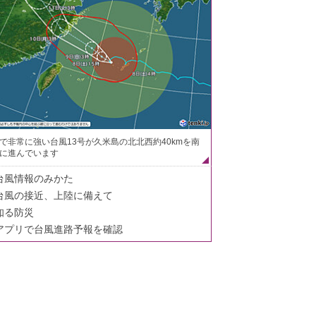
で非常に強い台風13号が久米島の北北西約40kmを南
に進んでいます
台風情報のみかた
台風の接近、上陸に備えて
知る防災
アプリで台風進路予報を確認