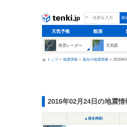
tenki.jp
検
天気予報
観測
雨雲レーダー
天気図
トップ
地震情報
過去の地震情報
2016年
2016年02月24日の地震情
▲発生時刻