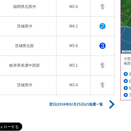
福岡県北西沖
M2.6
茨城県沖
M4.1
茨城県北部
M3.6
大型
南西
岐阜県美濃中西部
M3.1
茨城県沖
M3.4
翌日(2016年02月25日)の地震一覧