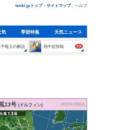
tenki.jpトップ
｜
サイトマップ
｜
ヘルプ
天気
季節特集
天気ニュース
象予報士の解説
熱中症情報
注目
風13号
(ドルフィン)
08日04:00現在